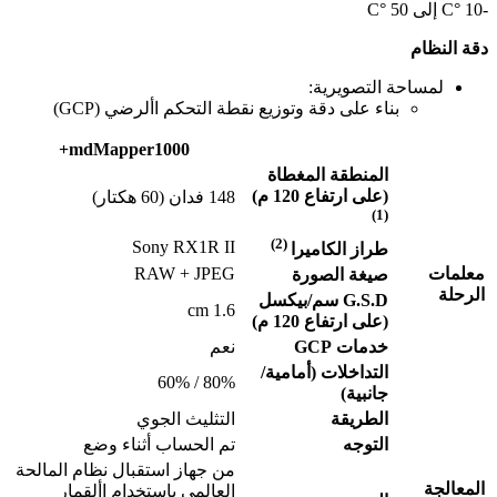
-10 °C إلى 50 °C
دقة النظام
لمساحة التصويرية:
بناء على دقة وتوزيع نقطة التحكم األرضي (GCP)
mdMapper1000+
المنطقة المغطاة
(على ارتفاع 120 م)
148 فدان (60 هكتار)
(1)
(2)
Sony RX1R II
طراز الكاميرا
معلمات
RAW + JPEG
صيغة الصورة
الرحلة
G.S.D سم/بيكسل
1.6 cm
(على ارتفاع 120 م)
خدمات GCP
نعم
التداخلات (أمامية/
80% / 60%
جانبية)
الطريقة
التثليث الجوي
التوجه
تم الحساب أثناء وضع
من جهاز استقبال نظام المالحة
المعالجة
العالمي باستخدام األقمار