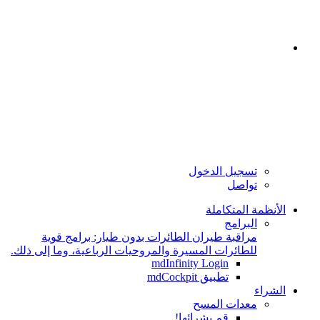
تسجيل الدخول
تواصل
الأنظمة المتكاملة
البرامج
مراقبة طيران الطائرات بدون طيار: برامج قوية
للطائرات المسيرة والمروحيات الرباعية، وما إلى ذلك.
mdInfinity Login
تطبيق mdCockpit
الشراء
معدات المسح
قم بشرائها!