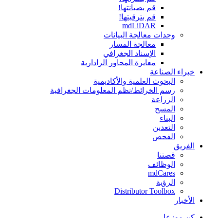
قم بصيانتها!
قم بترقيتها!
mdLiDAR
وحدات معالجة البيانات
معالجة المسار
الإسناد الجغرافي
معايرة المحاور الرادارية
خبراء الصناعة
البحوث العلمية والأكاديمية
رسم الخرائط/نظم المعلومات الجغرافية
الزراعة
المسح
البناء
التعدين
الفحص
الفريق
قصتنا
الوظائف
mdCares
الرؤية
Distributor Toolbox
الأخبار
كن موزعا