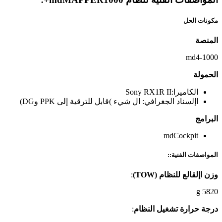
مكونات الحل
المنصة
md4-1000
الحمولة
الكاميرا:Sony RX1R II
اإلسناد الجغرافي: ال شيء )قابل للترقية إلى PPK وDG)
البرامج
mdCockpit
المواصفات الفنية::
وزن اإلقالع للنظام (TOW)
:
5820 g
درجة حرارة تشغيل النظام
: