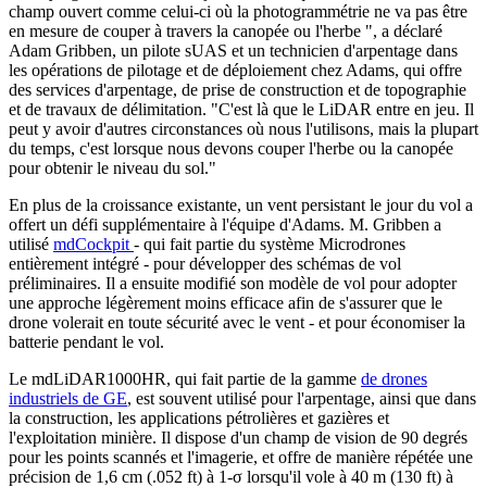
champ ouvert comme celui-ci où la photogrammétrie ne va pas être
en mesure de couper à travers la canopée ou l'herbe ", a déclaré
Adam Gribben, un pilote sUAS et un technicien d'arpentage dans
les opérations de pilotage et de déploiement chez Adams, qui offre
des services d'arpentage, de prise de construction et de topographie
et de travaux de délimitation. "C'est là que le LiDAR entre en jeu. Il
peut y avoir d'autres circonstances où nous l'utilisons, mais la plupart
du temps, c'est lorsque nous devons couper l'herbe ou la canopée
pour obtenir le niveau du sol."
En plus de la croissance existante, un vent persistant le jour du vol a
offert un défi supplémentaire à l'équipe d'Adams. M. Gribben a
utilisé
mdCockpit
- qui fait partie du système Microdrones
entièrement intégré - pour développer des schémas de vol
préliminaires. Il a ensuite modifié son modèle de vol pour adopter
une approche légèrement moins efficace afin de s'assurer que le
drone volerait en toute sécurité avec le vent - et pour économiser la
batterie pendant le vol.
Le mdLiDAR1000HR, qui fait partie de la gamme
de drones
industriels de GE
, est souvent utilisé pour l'arpentage, ainsi que dans
la construction, les applications pétrolières et gazières et
l'exploitation minière. Il dispose d'un champ de vision de 90 degrés
pour les points scannés et l'imagerie, et offre de manière répétée une
précision de 1,6 cm (.052 ft) à 1-σ lorsqu'il vole à 40 m (130 ft) à