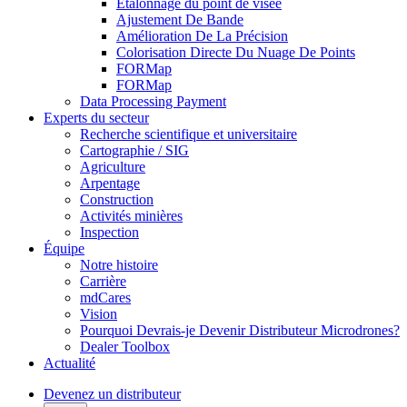
Étalonnage du point de visée
Ajustement De Bande
Amélioration De La Précision
Colorisation Directe Du Nuage De Points
FORMap
FORMap
Data Processing Payment
Experts du secteur
Recherche scientifique et universitaire
Cartographie / SIG
Agriculture
Arpentage
Construction
Activités minières
Inspection
Équipe
Notre histoire
Carrière
mdCares
Vision
Pourquoi Devrais-je Devenir Distributeur Microdrones?
Dealer Toolbox
Actualité
Devenez un distributeur