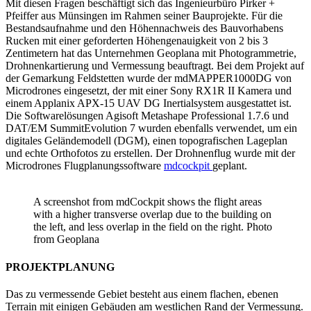
Mit diesen Fragen beschäftigt sich das Ingenieurbüro Pirker +
Pfeiffer aus Münsingen im Rahmen seiner Bauprojekte. Für die
Bestandsaufnahme und den Höhennachweis des Bauvorhabens
Rucken mit einer geforderten Höhengenauigkeit von 2 bis 3
Zentimetern hat das Unternehmen Geoplana mit Photogrammetrie,
Drohnenkartierung und Vermessung beauftragt. Bei dem Projekt auf
der Gemarkung Feldstetten wurde der mdMAPPER1000DG von
Microdrones eingesetzt, der mit einer Sony RX1R II Kamera und
einem Applanix APX-15 UAV DG Inertialsystem ausgestattet ist.
Die Softwarelösungen Agisoft Metashape Professional 1.7.6 und
DAT/EM SummitEvolution 7 wurden ebenfalls verwendet, um ein
digitales Geländemodell (DGM), einen topografischen Lageplan
und echte Orthofotos zu erstellen. Der Drohnenflug wurde mit der
Microdrones Flugplanungssoftware
mdcockpit
geplant.
A screenshot from mdCockpit shows the flight areas
with a higher transverse overlap due to the building on
the left, and less overlap in the field on the right. Photo
from Geoplana
PROJEKTPLANUNG
Das zu vermessende Gebiet besteht aus einem flachen, ebenen
Terrain mit einigen Gebäuden am westlichen Rand der Vermessung.