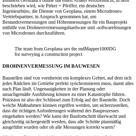
Business Geomatics online hat einen Artikel veröffentlicht, in dem
beschrieben wird, wie Pirker + Pfeiffer, ein deutsches
Ingenieurbüro, die Dienste von Geoplana, einem Microdrones-
Vertriebspartner, in Anspruch genommen hat, um
Bestandsvermessungen und Höhenmessungen für ein Bauprojekt
mithilfe von Drohnenvermessungshardware und -softwarelösungen
von Microdrones durchzuführen.
The team from Geoplana ues the mdMapper1000DG
for surveying a construction project
DROHNENVERMESSUNG IM BAUWESEN
Baustellen sind von vornherein ein komplexes Gebiet, auf dem sich
jedes Rädchen im Getriebe perfekt synchronisieren muss, damit alles
nach Plan läuft. Ungenauigkeiten in der Planung oder
unsachgemäße Ausführung können zu einer Katastrophe führen.
Präzision ist also der Schlüssel zum Erfolg auf der Baustelle. Doch
welche Maßnahmen können ergriffen werden, um sicherzustellen,
dass die richtigen Anforderungen während des Bauprozesses
eingehalten werden? Wie kann der Baufortschritt überwacht und
gleichzeitig sichergestellt werden, dass alle Schritte planmäßig
ausgeführt wurden oder ob alle Messungen korrekt waren?