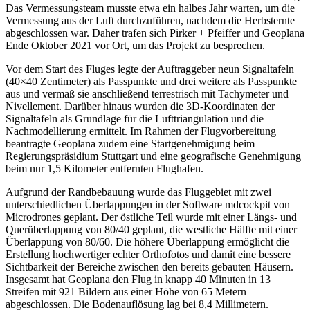
Das Vermessungsteam musste etwa ein halbes Jahr warten, um die
Vermessung aus der Luft durchzuführen, nachdem die Herbsternte
abgeschlossen war. Daher trafen sich Pirker + Pfeiffer und Geoplana
Ende Oktober 2021 vor Ort, um das Projekt zu besprechen.
Vor dem Start des Fluges legte der Auftraggeber neun Signaltafeln
(40×40 Zentimeter) als Passpunkte und drei weitere als Passpunkte
aus und vermaß sie anschließend terrestrisch mit Tachymeter und
Nivellement. Darüber hinaus wurden die 3D-Koordinaten der
Signaltafeln als Grundlage für die Lufttriangulation und die
Nachmodellierung ermittelt. Im Rahmen der Flugvorbereitung
beantragte Geoplana zudem eine Startgenehmigung beim
Regierungspräsidium Stuttgart und eine geografische Genehmigung
beim nur 1,5 Kilometer entfernten Flughafen.
Aufgrund der Randbebauung wurde das Fluggebiet mit zwei
unterschiedlichen Überlappungen in der Software mdcockpit von
Microdrones geplant. Der östliche Teil wurde mit einer Längs- und
Querüberlappung von 80/40 geplant, die westliche Hälfte mit einer
Überlappung von 80/60. Die höhere Überlappung ermöglicht die
Erstellung hochwertiger echter Orthofotos und damit eine bessere
Sichtbarkeit der Bereiche zwischen den bereits gebauten Häusern.
Insgesamt hat Geoplana den Flug in knapp 40 Minuten in 13
Streifen mit 921 Bildern aus einer Höhe von 65 Metern
abgeschlossen. Die Bodenauflösung lag bei 8,4 Millimetern.