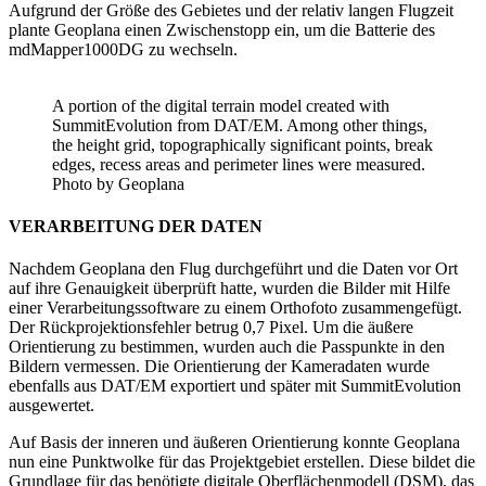
Aufgrund der Größe des Gebietes und der relativ langen Flugzeit
plante Geoplana einen Zwischenstopp ein, um die Batterie des
mdMapper1000DG zu wechseln.
A portion of the digital terrain model created with
SummitEvolution from DAT/EM. Among other things,
the height grid, topographically significant points, break
edges, recess areas and perimeter lines were measured.
Photo by Geoplana
VERARBEITUNG DER DATEN
Nachdem Geoplana den Flug durchgeführt und die Daten vor Ort
auf ihre Genauigkeit überprüft hatte, wurden die Bilder mit Hilfe
einer Verarbeitungssoftware zu einem Orthofoto zusammengefügt.
Der Rückprojektionsfehler betrug 0,7 Pixel. Um die äußere
Orientierung zu bestimmen, wurden auch die Passpunkte in den
Bildern vermessen. Die Orientierung der Kameradaten wurde
ebenfalls aus DAT/EM exportiert und später mit SummitEvolution
ausgewertet.
Auf Basis der inneren und äußeren Orientierung konnte Geoplana
nun eine Punktwolke für das Projektgebiet erstellen. Diese bildet die
Grundlage für das benötigte digitale Oberflächenmodell (DSM), das