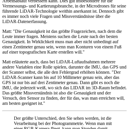
Arbeitsablauf verbessern kann. Dies gilt insbesondere für die
Vermessungs- und Kartierungsbranche, in der Microdrones für seine
führende LiDAR-Technologie weithin anerkannt ist. Dennoch gibt
es immer noch viele Fragen und Missverständnisse über die
LiDAR-Datenerfassung.
Matt: "Die Genauigkeit ist das größte Fragezeichen, nach dem die
Leute immer fragen. Meistens suchen die Leute nach der besten
Genauigkeit. In Wirklichkeit muss man aber nicht unbedingt auf
einen Zentimeter genau sein, wenn man Konturen von einem Fuß
auf einer topografischen Karte erstellen will."
Matt erläuterte auch, dass bei LiDAR-Luftaufnahmen mehrere
andere Variablen eine Rolle spielen, darunter die IMU, das GPS und
der Scanner selbst, die alle den Fehlergrad erhöhen können. "Der
LiDAR-Scanner kann bis auf 10 Millimeter genau sein, aber das
GPS ist nur bis auf drei Zentimeter genau. Dann gibt es noch die
IMU, die jederzeit weiß, wo sich das LIDAR im 3D-Raum befindet.
Das größte Missverständnis ist also die Genauigkeit und der
Versuch, den Sensor zu finden, der für das, was man erreichen will,
am besten geeignet ist."
Der größte Unterschied, den Sie sehen werden, ist die
Verarbeitung bei der Photogrammetrie. Wenn man mit
einer RGB-Kamera fliegt, kann man Stunden damit