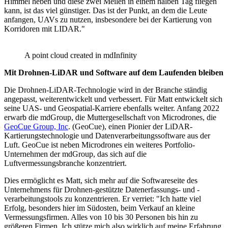
Himmel heben und diese zwei Meilen in einem halben Tag fliegen
kann, ist das viel günstiger. Das ist der Punkt, an dem die Leute
anfangen, UAVs zu nutzen, insbesondere bei der Kartierung von
Korridoren mit LIDAR."
A point cloud created in mdInfinity
Mit Drohnen-LiDAR und Software auf dem Laufenden bleiben
Die Drohnen-LiDAR-Technologie wird in der Branche ständig
angepasst, weiterentwickelt und verbessert. Für Matt entwickelt sich
seine UAS- und Geospatial-Karriere ebenfalls weiter. Anfang 2022
erwarb die mdGroup, die Muttergesellschaft von Microdrones, die
GeoCue Group, Inc
. (GeoCue), einen Pionier der LiDAR-
Kartierungstechnologie und Datenverarbeitungssoftware aus der
Luft. GeoCue ist neben Microdrones ein weiteres Portfolio-
Unternehmen der mdGroup, das sich auf die
Luftvermessungsbranche konzentriert.
Dies ermöglicht es Matt, sich mehr auf die Softwareseite des
Unternehmens für Drohnen-gestützte Datenerfassungs- und -
verarbeitungstools zu konzentrieren. Er verriet: "Ich hatte viel
Erfolg, besonders hier im Südosten, beim Verkauf an kleine
Vermessungsfirmen. Alles von 10 bis 30 Personen bis hin zu
größeren Firmen. Ich stütze mich also wirklich auf meine Erfahrung