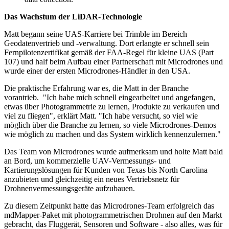
Das Wachstum der LiDAR-Technologie
Matt begann seine UAS-Karriere bei Trimble im Bereich
Geodatenvertrieb und -verwaltung. Dort erlangte er schnell sein
Fernpilotenzertifikat gemäß der FAA-Regel für kleine UAS (Part
107) und half beim Aufbau einer Partnerschaft mit Microdrones und
wurde einer der ersten Microdrones-Händler in den USA.
Die praktische Erfahrung war es, die Matt in der Branche
vorantrieb. "Ich habe mich schnell eingearbeitet und angefangen,
etwas über Photogrammetrie zu lernen, Produkte zu verkaufen und
viel zu fliegen", erklärt Matt. "Ich habe versucht, so viel wie
möglich über die Branche zu lernen, so viele Microdrones-Demos
wie möglich zu machen und das System wirklich kennenzulernen."
Das Team von Microdrones wurde aufmerksam und holte Matt bald
an Bord, um kommerzielle UAV-Vermessungs- und
Kartierungslösungen für Kunden von Texas bis North Carolina
anzubieten und gleichzeitig ein neues Vertriebsnetz für
Drohnenvermessungsgeräte aufzubauen.
Zu diesem Zeitpunkt hatte das Microdrones-Team erfolgreich das
mdMapper-Paket mit photogrammetrischen Drohnen auf den Markt
gebracht, das Fluggerät, Sensoren und Software - also alles, was für