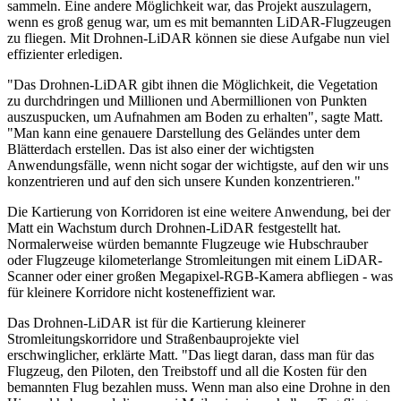
sammeln. Eine andere Möglichkeit war, das Projekt auszulagern,
wenn es groß genug war, um es mit bemannten LiDAR-Flugzeugen
zu fliegen. Mit Drohnen-LiDAR können sie diese Aufgabe nun viel
effizienter erledigen.
"Das Drohnen-LiDAR gibt ihnen die Möglichkeit, die Vegetation
zu durchdringen und Millionen und Abermillionen von Punkten
auszuspucken, um Aufnahmen am Boden zu erhalten", sagte Matt.
"Man kann eine genauere Darstellung des Geländes unter dem
Blätterdach erstellen. Das ist also einer der wichtigsten
Anwendungsfälle, wenn nicht sogar der wichtigste, auf den wir uns
konzentrieren und auf den sich unsere Kunden konzentrieren."
Die Kartierung von Korridoren ist eine weitere Anwendung, bei der
Matt ein Wachstum durch Drohnen-LiDAR festgestellt hat.
Normalerweise würden bemannte Flugzeuge wie Hubschrauber
oder Flugzeuge kilometerlange Stromleitungen mit einem LiDAR-
Scanner oder einer großen Megapixel-RGB-Kamera abfliegen - was
für kleinere Korridore nicht kosteneffizient war.
Das Drohnen-LiDAR ist für die Kartierung kleinerer
Stromleitungskorridore und Straßenbauprojekte viel
erschwinglicher, erklärte Matt. "Das liegt daran, dass man für das
Flugzeug, den Piloten, den Treibstoff und all die Kosten für den
bemannten Flug bezahlen muss. Wenn man also eine Drohne in den